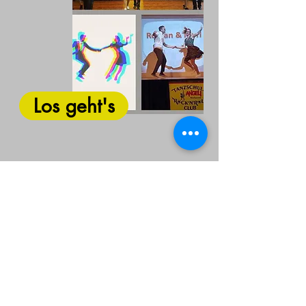
Los geht's
Rock'n'Roll und Boogie Woogie als
Hochleistungssport - Verbindet Sportler
auf der ganzen Welt
Hier ein Einblick in diese Sportart