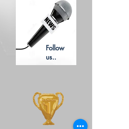
Follow
us..